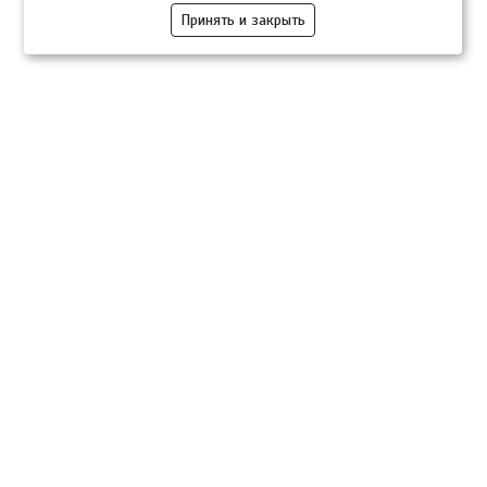
Принять и закрыть
Компании
Розница
Опт
Гастротуризм
ТВОЙПРОДУКТ Медиа
ТВОЙПРОДУКТ – информационно-торговая платформа
продовольственного рынка. Основной задачей проекта ТВОЙПРОДУКТ