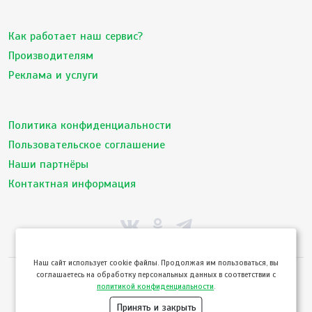
Как работает наш сервис?
Производителям
Реклама и услуги
Политика конфиденциальности
Пользовательское соглашение
Наши партнёры
Контактная информация
Hаш сайт использует cookie файлы. Продолжая им пользоваться, вы
соглашаетесь на обработку персональных данных в соответствии с
© ТвойПродукт 2010 - 2026
политикой конфиденциальности
.
Использование сайта означает согласие с
Пользовательским соглашением
и
Политикой конфиденциальности
сервиса ТВОЙПРОДУКТ
Принять и закрыть