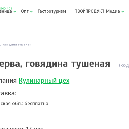
540 409
зница
Опт
Гастротуризм
ТВОЙПРОДУКТ Медиа
, говядина тушеная
ерва, говядина тушеная
(код
пания
Кулинарный цех
авка:
ьская обл.:
бесплатно
 годности:
12
мес.