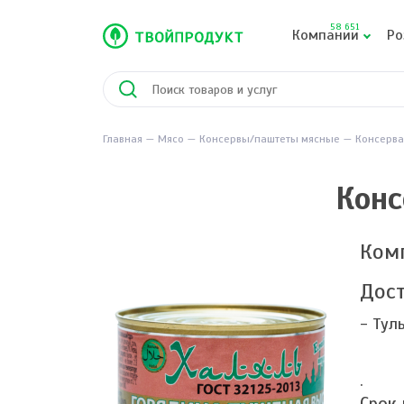
58 651
Компании
Ро
Главная
Мясо
Консервы/паштеты мясные
Консерва
Конс
Ком
Дост
- Тул
.
Срок