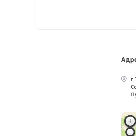
Адр
г 
С
П