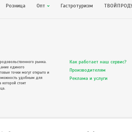
Розница
Опт
Гастротуризм
ТВОЙПРОДУ
Как работает наш сервис?
родовольственного рынка.
дание единого
Производителям
овые точки могут открыто и
озможность удобным для
Реклама и услуги
 которой стоит
ца.