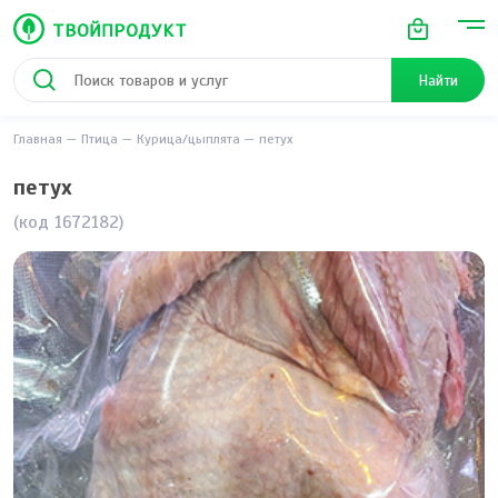
Найти
Главная
Птица
Курица/цыплята
петух
петух
(код 1672182)