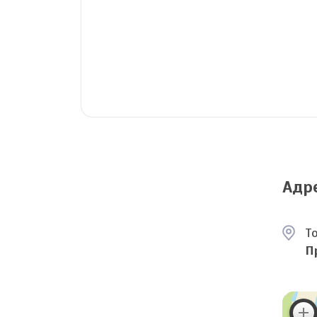
Адр
То
П