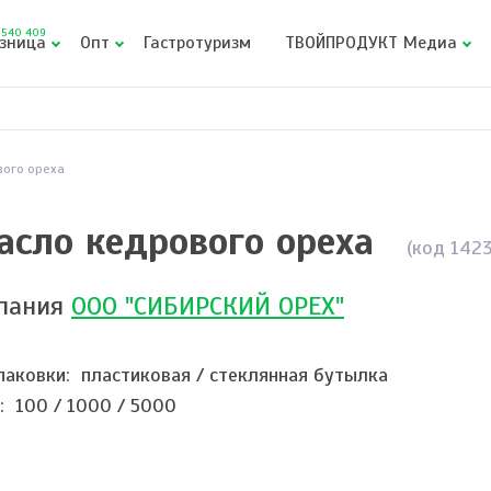
540 409
зница
Опт
Гастротуризм
ТВОЙПРОДУКТ Медиа
вого ореха
асло кедрового ореха
(код 142
пания
ООО "СИБИРСКИЙ ОРЕХ"
паковки: пластиковая / стеклянная бутылка
: 100 / 1000 / 5000