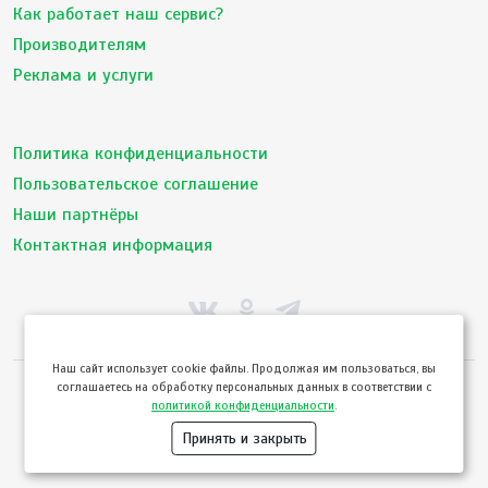
Как работает наш сервис?
Производителям
Реклама и услуги
Политика конфиденциальности
Пользовательское соглашение
Наши партнёры
Контактная информация
Hаш сайт использует cookie файлы. Продолжая им пользоваться, вы
соглашаетесь на обработку персональных данных в соответствии с
© ТвойПродукт 2010 - 2026
политикой конфиденциальности
.
Использование сайта означает согласие с
Пользовательским соглашением
и
Политикой конфиденциальности
сервиса ТВОЙПРОДУКТ
Принять и закрыть