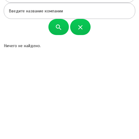
search
close
Ничего не найдено.