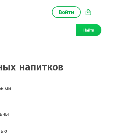
Войти
Найти
ных напитков
орыми
льны
чью