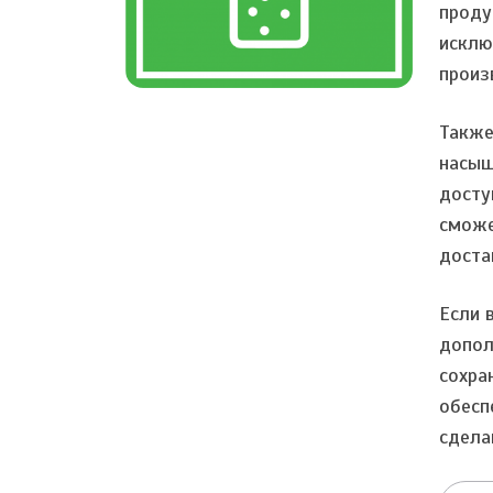
проду
исклю
произ
Также
насыщ
досту
сможе
доста
Если 
допол
сохра
обесп
сдела