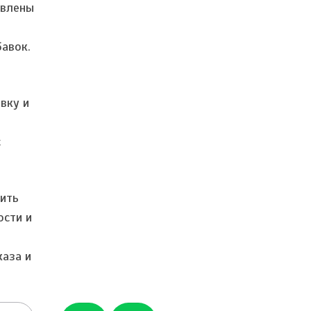
авлены
авок.
вку и
с
чить
ости и
каза и