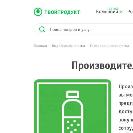
58 651
Компании
Ро
Главная
Вода/соки/напитки
Газированные напитки
Производите
Произ
вы мо
предл
досту
покуп
сотру