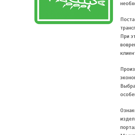
необх
Поста
транс
При э
вовре
клиен
Произ
эконо
Выбра
особе
Ознак
издел
порта