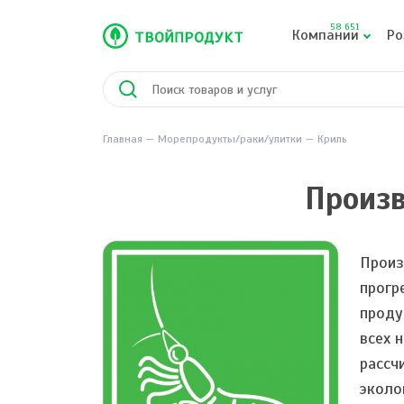
58 651
Компании
Ро
Главная
Морепродукты/раки/улитки
Криль
Произв
Произ
прогр
проду
всех 
рассч
эколо