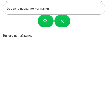
search
close
Ничего не найдено.