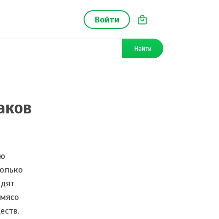
Войти
Найти
аков
ую
только
одят
 мясо
еств.