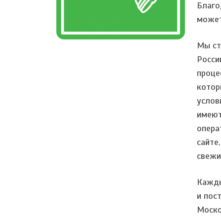
Благо
может
Мы ст
Росси
проце
котор
услов
имеют
опера
сайте
свежи
Кажды
и пос
Моско