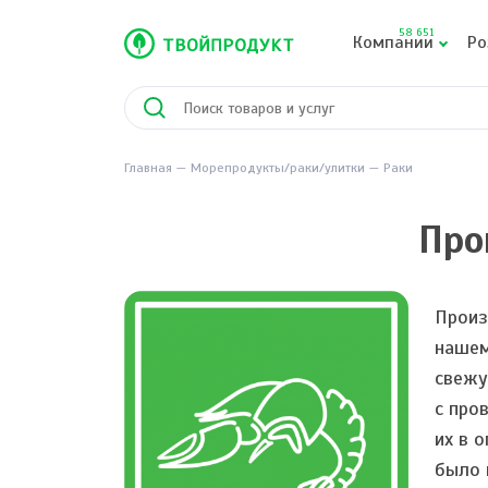
58 651
Компании
Ро
Главная
Морепродукты/раки/улитки
Раки
Про
Произ
нашем
свежу
с про
их в 
было 