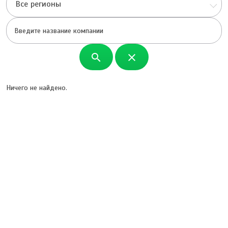
Все регионы
search
close
Ничего не найдено.