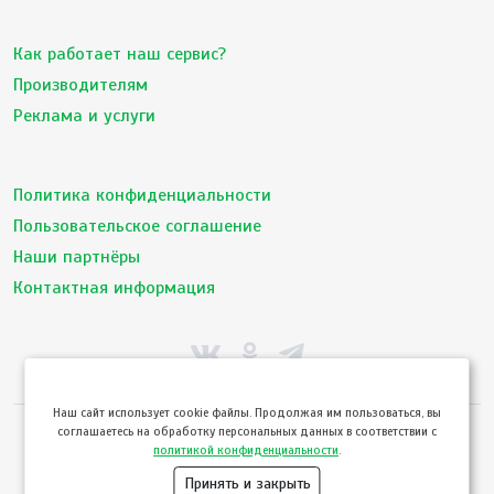
Как работает наш сервис?
Производителям
Реклама и услуги
Политика конфиденциальности
Пользовательское соглашение
Наши партнёры
Контактная информация
Hаш сайт использует cookie файлы. Продолжая им пользоваться, вы
соглашаетесь на обработку персональных данных в соответствии с
© ТвойПродукт 2010 - 2026
политикой конфиденциальности
.
Использование сайта означает согласие с
Пользовательским соглашением
и
Политикой конфиденциальности
сервиса ТВОЙПРОДУКТ
Принять и закрыть