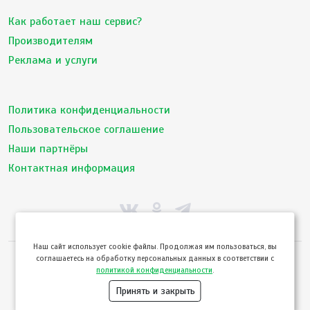
Как работает наш сервис?
Производителям
Реклама и услуги
Политика конфиденциальности
Пользовательское соглашение
Наши партнёры
Контактная информация
Hаш сайт использует cookie файлы. Продолжая им пользоваться, вы
соглашаетесь на обработку персональных данных в соответствии с
© ТвойПродукт 2010 - 2026
политикой конфиденциальности
.
Использование сайта означает согласие с
Пользовательским соглашением
и
Политикой конфиденциальности
сервиса ТВОЙПРОДУКТ
Принять и закрыть