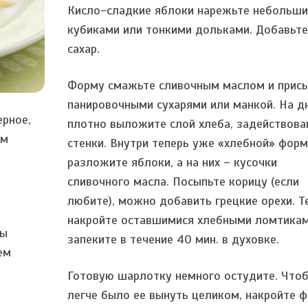
Кисло-сладкие яблоки нарежьте небольш
кубиками или тонкими дольками. Добавьт
сахар.
Форму смажьте сливочным маслом и прис
панировочными сухарями или манкой. На д
ерное,
плотно выложите слой хлеба, задействова
ом
стенки. Внутри теперь уже «хлебной» фор
разложите яблоки, а на них – кусочки
сливочного масла. Посыпьте корицу (если
любите), можно добавить грецкие орехи. Т
накройте оставшимися хлебными ломтикам
мы
запеките в течение 40 мин. в духовке.
ем
Готовую шарлотку немного остудите. Что
легче было ее вынуть целиком, накройте 