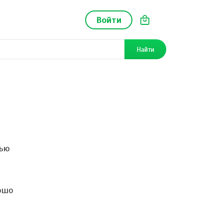
Войти
Найти
сью
рошо