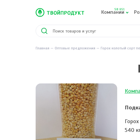
58 651
Компании
Ро
Главная
Оптовые предложения
Горох колотый сорт п
Компа
Подка
Горох
540 к