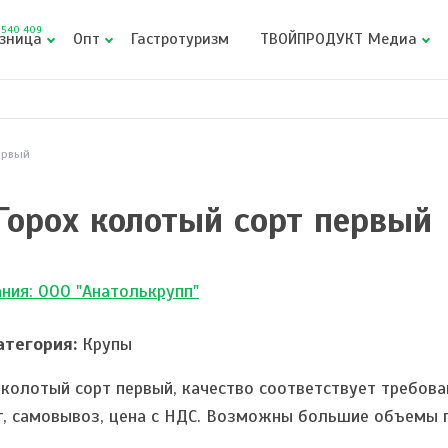
540 409
зница
Опт
Гастротуризм
ТВОЙПРОДУКТ Медиа
ервый
Горох колотый сорт первый
ния: ООО "Анатолькрупп"
тегория:
Крупы
 колотый сорт первый, качество соответствует требова
г, самовывоз, цена с НДС. Возможны большие объемы 