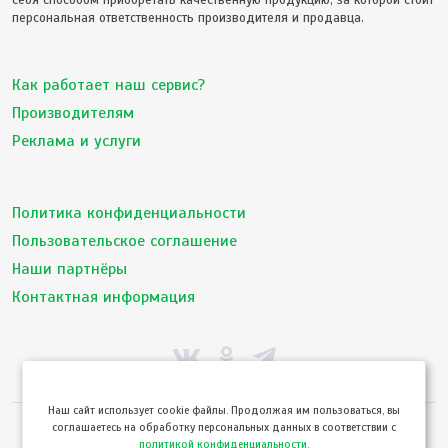
себя способом приобретать качественную продукцию, за которой стоит
персональная ответственность производителя и продавца.
Как работает наш сервис?
Производителям
Реклама и услуги
Политика конфиденциальности
Пользовательское соглашение
Наши партнёры
Контактная информация
Hаш сайт использует cookie файлы. Продолжая им пользоваться, вы
соглашаетесь на обработку персональных данных в соответствии с
© ТвойПродукт 2010 - 2026
политикой конфиденциальности
.
Использование сайта означает согласие с
Пользовательским соглашением
и