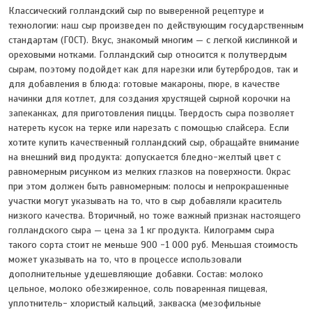
Классический голландский сыр по выверенной рецептуре и
технологии: наш сыр произведен по действующим государственным
стандартам (ГОСТ). Вкус, знакомый многим — с легкой кислинкой и
ореховыми нотками. Голландский сыр относится к полутвердым
сырам, поэтому подойдет как для нарезки или бутербродов, так и
для добавления в блюда: готовые макароны, пюре, в качестве
начинки для котлет, для создания хрустящей сырной корочки на
запеканках, для приготовления пиццы. Твердость сыра позволяет
натереть кусок на терке или нарезать с помощью слайсера. Если
хотите купить качественный голландский сыр, обращайте внимание
на внешний вид продукта: допускается бледно-желтый цвет с
равномерным рисунком из мелких глазков на поверхности. Окрас
при этом должен быть равномерным: полосы и непрокрашенные
участки могут указывать на то, что в сыр добавляли краситель
низкого качества. Вторичный, но тоже важный признак настоящего
голландского сыра — цена за 1 кг продукта. Килограмм сыра
такого сорта стоит не меньше 900 -1 000 руб. Меньшая стоимость
может указывать на то, что в процессе использовали
дополнительные удешевляющие добавки. Состав: молоко
цельное, молоко обезжиренное, соль поваренная пищевая,
уплотнитель- хлористый кальций, закваска (мезофильные