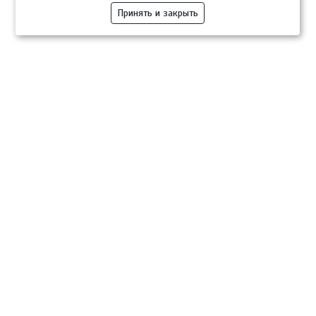
Принять и закрыть
Компании
Розница
Опт
Гастротуризм
ТВОЙПРОДУКТ Медиа
ТВОЙПРОДУКТ – информационно-торговая платформа
продовольственного рынка. Основной задачей проекта ТВОЙПРОДУКТ