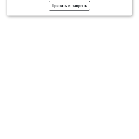
Принять и закрыть
Компании
Розница
Опт
Гастротуризм
ТВОЙПРОДУКТ Медиа
ТВОЙПРОДУКТ – информационно-торговая платформа
продовольственного рынка. Основной задачей проекта ТВОЙПРОДУКТ