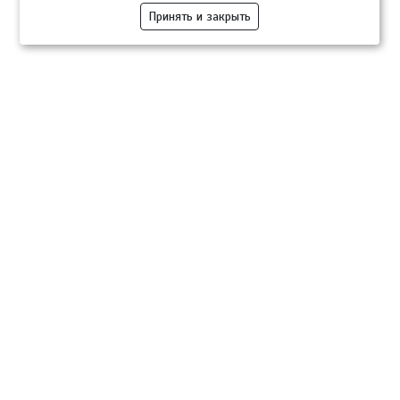
Принять и закрыть
Компании
Розница
Опт
Гастротуризм
ТВОЙПРОДУКТ Медиа
ТВОЙПРОДУКТ – информационно-торговая платформа
продовольственного рынка. Основной задачей проекта ТВОЙПРОДУКТ