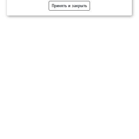
Принять и закрыть
Компании
Розница
Опт
Гастротуризм
ТВОЙПРОДУКТ Медиа
ТВОЙПРОДУКТ – информационно-торговая платформа
продовольственного рынка. Основной задачей проекта ТВОЙПРОДУКТ