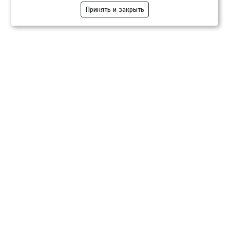
Принять и закрыть
Компании
Розница
Опт
Гастротуризм
ТВОЙПРОДУКТ Медиа
ТВОЙПРОДУКТ – информационно-торговая платформа
продовольственного рынка. Основной задачей проекта ТВОЙПРОДУКТ