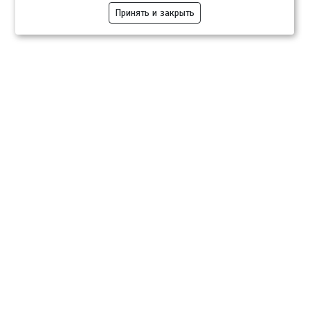
Принять и закрыть
Компании
Розница
Опт
Гастротуризм
ТВОЙПРОДУКТ Медиа
ТВОЙПРОДУКТ – информационно-торговая платформа
продовольственного рынка. Основной задачей проекта ТВОЙПРОДУКТ