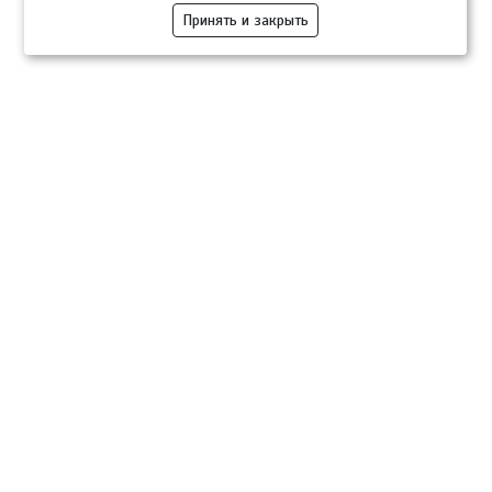
Принять и закрыть
Компании
Розница
Опт
Гастротуризм
ТВОЙПРОДУКТ Медиа
ТВОЙПРОДУКТ – информационно-торговая платформа
продовольственного рынка. Основной задачей проекта ТВОЙПРОДУКТ