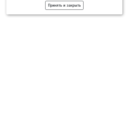
Принять и закрыть
Компании
Розница
Опт
Гастротуризм
ТВОЙПРОДУКТ Медиа
ТВОЙПРОДУКТ – информационно-торговая платформа
продовольственного рынка. Основной задачей проекта ТВОЙПРОДУКТ