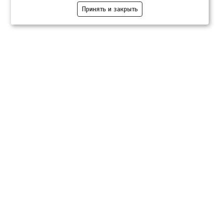
Принять и закрыть
Компании
Розница
Опт
Гастротуризм
ТВОЙПРОДУКТ Медиа
ТВОЙПРОДУКТ – информационно-торговая платформа
продовольственного рынка. Основной задачей проекта ТВОЙПРОДУКТ