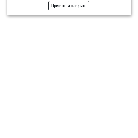
Принять и закрыть
Компании
Розница
Опт
Гастротуризм
ТВОЙПРОДУКТ Медиа
ТВОЙПРОДУКТ – информационно-торговая платформа
продовольственного рынка. Основной задачей проекта ТВОЙПРОДУКТ