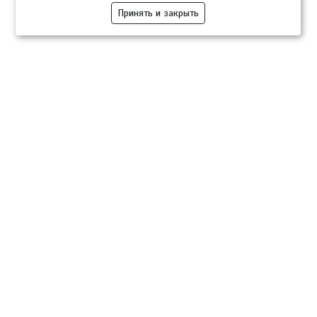
Принять и закрыть
Компании
Розница
Опт
Гастротуризм
ТВОЙПРОДУКТ Медиа
ТВОЙПРОДУКТ – информационно-торговая платформа
продовольственного рынка. Основной задачей проекта ТВОЙПРОДУКТ