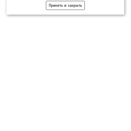
Принять и закрыть
Компании
Розница
Опт
Гастротуризм
ТВОЙПРОДУКТ Медиа
ТВОЙПРОДУКТ – информационно-торговая платформа
продовольственного рынка. Основной задачей проекта ТВОЙПРОДУКТ