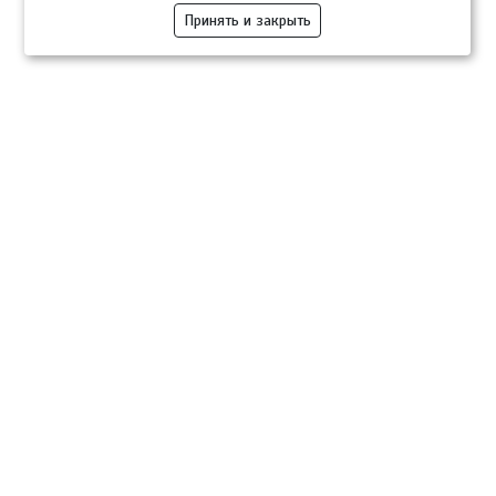
Принять и закрыть
Компании
Розница
Опт
Гастротуризм
ТВОЙПРОДУКТ Медиа
ТВОЙПРОДУКТ – информационно-торговая платформа
продовольственного рынка. Основной задачей проекта ТВОЙПРОДУКТ