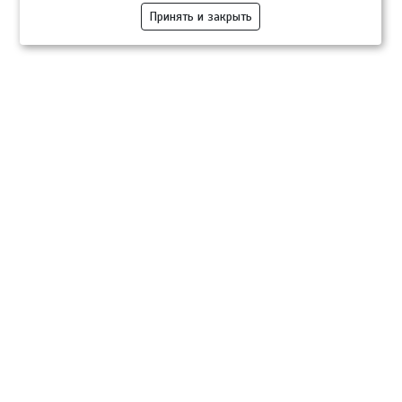
Принять и закрыть
Компании
Розница
Опт
Гастротуризм
ТВОЙПРОДУКТ Медиа
ТВОЙПРОДУКТ – информационно-торговая платформа
продовольственного рынка. Основной задачей проекта ТВОЙПРОДУКТ