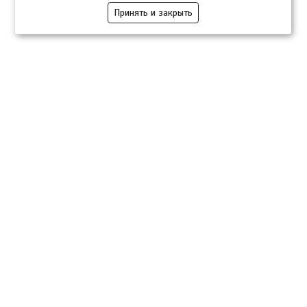
Принять и закрыть
Компании
Розница
Опт
Гастротуризм
ТВОЙПРОДУКТ Медиа
ТВОЙПРОДУКТ – информационно-торговая платформа
продовольственного рынка. Основной задачей проекта ТВОЙПРОДУКТ