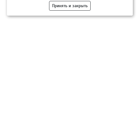
Принять и закрыть
Компании
Розница
Опт
Гастротуризм
ТВОЙПРОДУКТ Медиа
ТВОЙПРОДУКТ – информационно-торговая платформа
продовольственного рынка. Основной задачей проекта ТВОЙПРОДУКТ