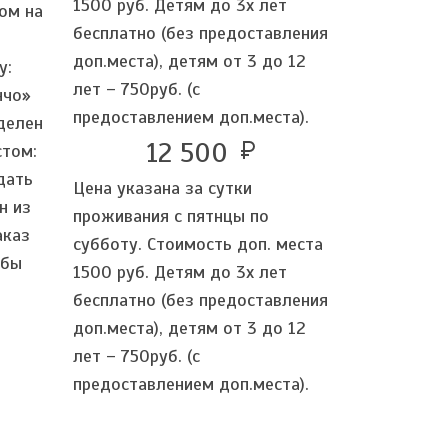
1500 руб. Детям до 3х лет
ом на
бесплатно (без предоставления
доп.места), детям от 3 до 12
у:
лет – 750руб. (с
нчо»
предоставлением доп.места).
ыделен
12 500
currency_ruble
стом:
дать
Цена указана за сутки
н из
проживания с пятнцы по
аказ
субботу. Стоимость доп. места
обы
1500 руб. Детям до 3х лет
бесплатно (без предоставления
доп.места), детям от 3 до 12
лет – 750руб. (с
предоставлением доп.места).