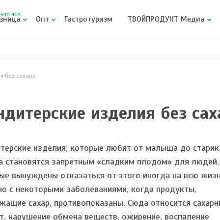
540 409
зница
Опт
Гастротуризм
ТВОЙПРОДУКТ Медиа
я без сахара
ндитерские изделия без сах
терские изделия, которые любят от малыша до старик
а становятся запретным «сладким плодом» для людей,
ые вынуждены отказаться от этого иногда на всю жизн
но с некоторыми заболеваниями, когда продукты,
жащие сахар, противопоказаны. Сюда относится сахар
т, нарушение обмена веществ, ожирение, воспаление