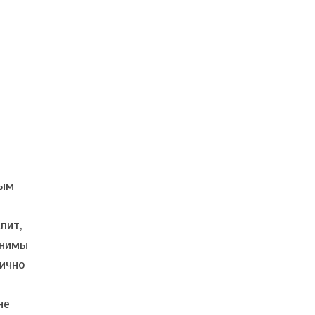
рым
лит,
внимы
лично
не