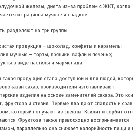
лудочной железы, диета из-за проблем с ЖКТ, когда
чается из рациона мучное и сладкое.
ты разделяют на три группы:
аристая продукция – шоколад, конфеты и карамель;
елия мучные – торты, пряники, вафли и печенье;
дукты в виде пастилы и мармелада.
 такая продукция стала доступной и для людей, кото
вопоказан сахар, производители изготавливают
терские изделия на основе заменителей сахара. Это кси
т, фруктоза и стевия. Первые два дают сладость и сра
аром, который получают из свеклы. Ксилит и сорбит от
ваются. Фруктоза также превосходно воспринимается
измом, параллельно она снижает калорийность пищи и 