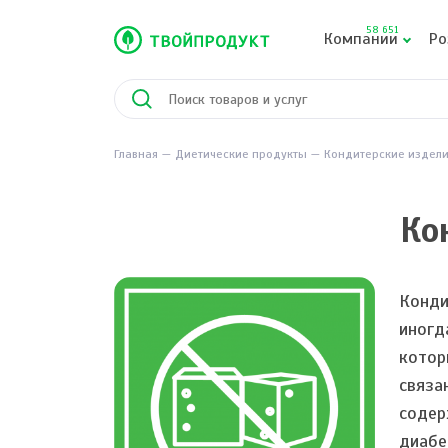
58 651
Компании
Ро
Главная
Диетические продукты
Кондитерские издели
Ко
Конди
иногд
котор
связа
содер
диабе