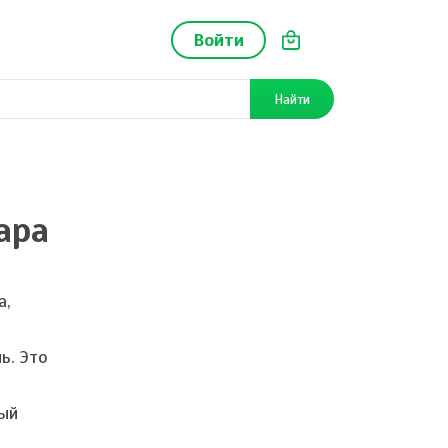
Войти
Найти
ара
а,
ь. Это
ный