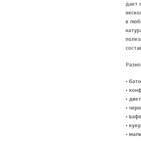
дает 
неско
в люб
натур
полез
соста
Разно
• бат
• кон
• дие
• чер
• ваф
• кук
• мал