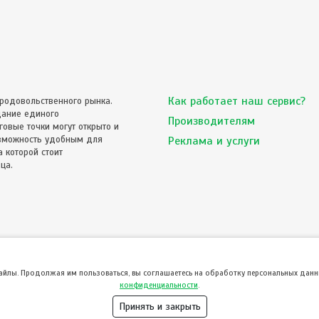
Как работает наш сервис?
родовольственного рынка.
дание единого
Производителям
овые точки могут открыто и
озможность удобным для
Реклама и услуги
 которой стоит
ца.
файлы. Продолжая им пользоваться, вы соглашаетесь на обработку персональных данны
конфиденциальности
.
Принять и закрыть
© ТвойПродукт 2010 - 2026
означает согласие с
Пользовательским соглашением
и
Политикой конфиденциальности