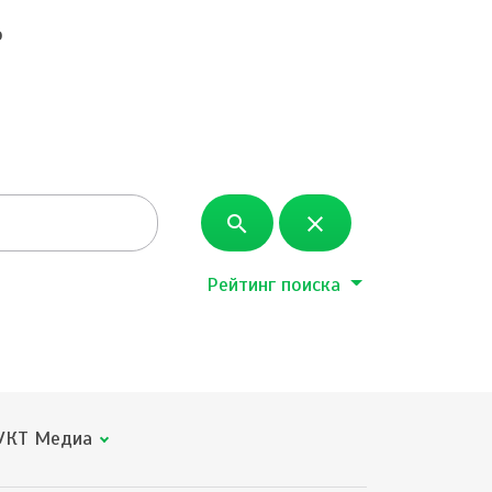
о
search
close
Рейтинг поиска
КТ Медиа