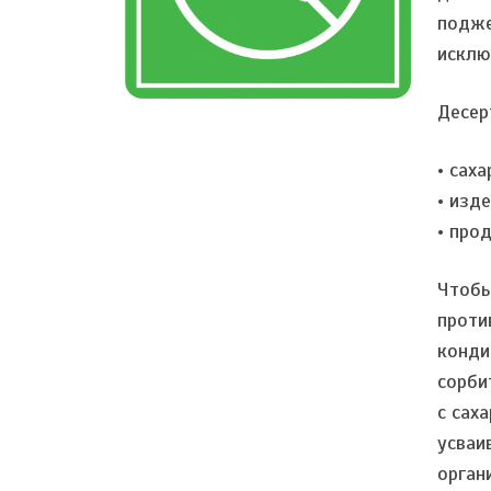
подже
исклю
Десер
• сах
• изд
• про
Чтобы
проти
конди
сорби
с сах
усваи
орган