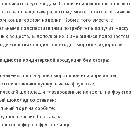
скапливаться углеводам. Стевия или «медовая трава» в
лько раз слаще сахара, потому может стать его замен
ом кондитерском изделии. Кроме того вместе с
альными подсластителями потребитель получит массу
ных веществ. В дополнение к имеющимся полезностям 
в диетических сладостей входят морские водоросли.
видности кондитерской продукции без сахара:
ончик-мюсли с черной смородиной или абрикосом;
феты и козинаки кунжутные на фруктозе;
тический шоколад и глазированные конфеты на фруктоз
ный шоколад со стевией;
ельный торт на сорбите;
урузное печенье без сахара;
иновый зефир на фруктзе и др.