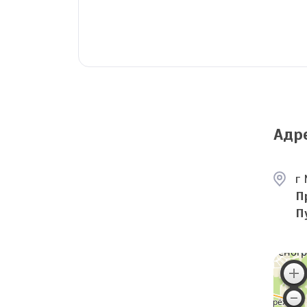
Адр
г 
П
П