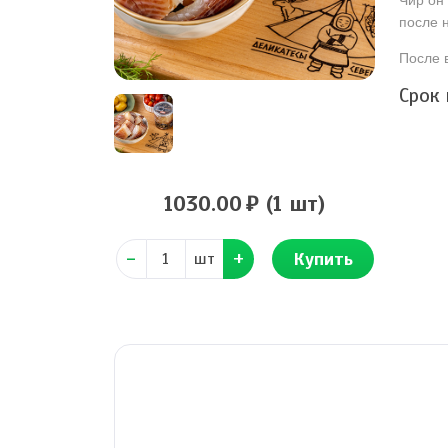
Чир он
после 
После в
Срок
1030.00
(1 шт)
Купить
шт