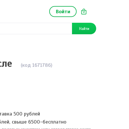
Войти
Найти
сле
(код 1671786)
тавка 500 рублей
блей, свыше 6500-бесплатно