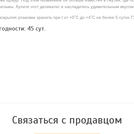
 же щокур. Под этим названием он больше известен в Якутии, где п
нельмы. Купите этот деликатес и насладитесь удивительным вкусом
скрытия упаковки хранить при t от +0˚C до +4˚C не более 5 суток.
 годности:
45
сут.
Связаться с продавцом