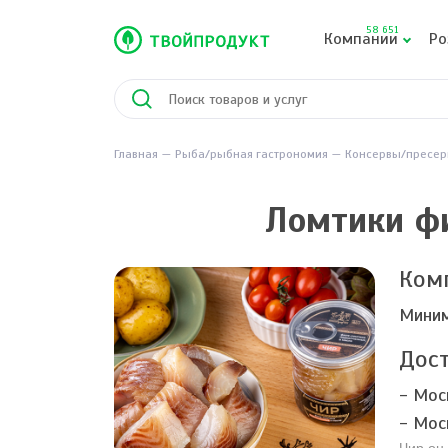
58 651
Компании
Ро
Главная
Рыба/рыбная гастрономия
Консервы/пресер
Ломтики фи
Ком
Миним
Дост
- Мос
- Мос