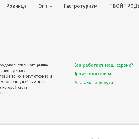
Розница
Опт
Гастротуризм
ТВОЙПРОДУ
Как работает наш сервис?
родовольственного рынка.
дание единого
Производителям
овые точки могут открыто и
озможность удобным для
Реклама и услуги
 которой стоит
ца.