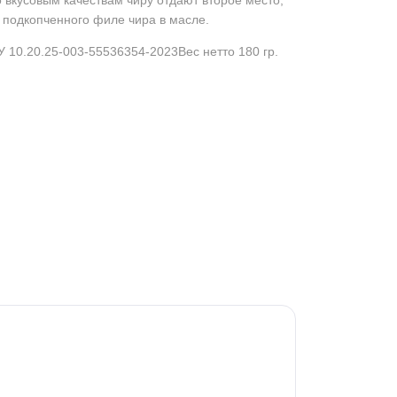
о вкусовым качествам чиру отдают второе место,
 подкопченного филе чира в масле.
ТУ 10.20.25-003-55536354-2023Вес нетто 180 гр.