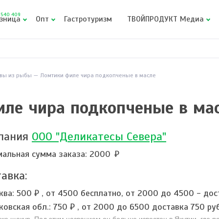
540 409
зница
Опт
Гастротуризм
ТВОЙПРОДУКТ Медиа
вы из рыбы
Ломтики филе чира подкопченые в масле
ле чира подкопченые в ма
пания
ООО "Деликатесы Севера"
альная сумма заказа: 2000
авка:
ква:
500 ₽
,
от 4500 бесплатно, от 2000 до 4500 - дос
ковская обл.:
750 ₽
,
от 2000 до 6500 доставка 750 ру