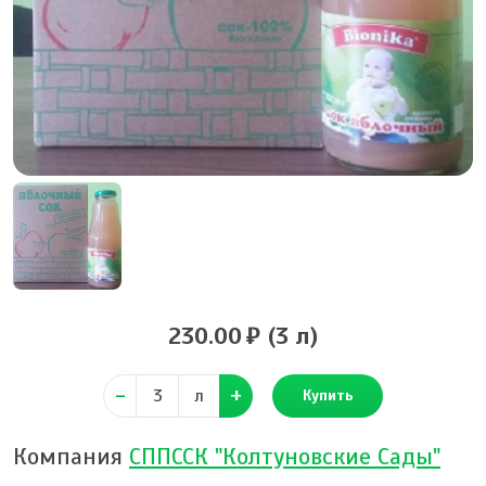
230.00
(3 л)
л
Купить
Компания
СППССК "Колтуновские Сады"