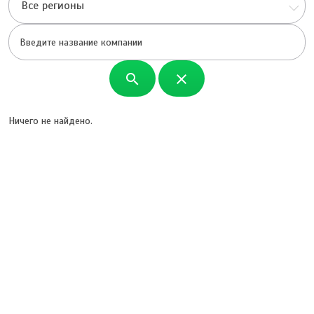
Все регионы
search
close
Ничего не найдено.