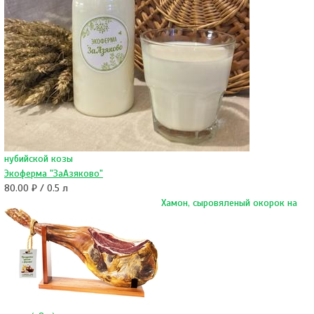
нубийской козы
Экоферма "ЗаАзяково"
80.00 ₽ / 0.5 л
Хамон, сыровяленый окорок на