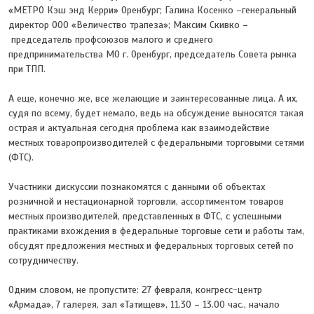
«МЕТРО Кэш энд Керри» Оренбург; Галина Косенко –генеральный
директор ООО «Величество трапеза»; Максим Скивко –
председатель профсоюзов малого и среднего
предпринимательства МО г. Оренбург, председатель Совета рынка
при ТПП.
А еще, конечно же, все желающие и заинтересованные лица. А их,
судя по всему, будет немало, ведь на обсуждение выносятся такая
острая и актуальная сегодня проблема как взаимодействие
местных товаропроизводителей с федеральными торговыми сетями
(ФТС).
Участники дискуссии познакомятся с данными об объектах
розничной и нестационарной торговли, ассортиментом товаров
местных производителей, представленных в ФТС, с успешными
практиками вхождения в федеральные торговые сети и работы там,
обсудят предложения местных и федеральных торговых сетей по
сотрудничеству.
Одним словом, не пропустите: 27 февраля, конгресс-центр
«Армада», 7 галерея, зал «Татищев», 11.30 – 13.00 час., начало