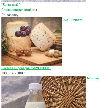
"Банкетный"
Рассказовские колбасы
По запросу
Сыр "Качотта"
Частная сыроварня "SILVERHOOF"
100.00 ₽ / 100 г
Молоко