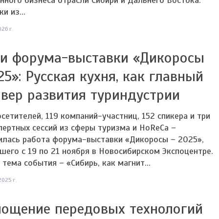
нного бизнеса отрасли Сибири и Дальнего Востока.
и из...
26 г.
и форума-выставки «Дикоросы
25»: Русская кухня, как главный
вер развития туриндустрии
осетителей, 119 компаний-участниц, 152 спикера и три
пертных сессий из сферы туризма и HoReCa –
илась работа форума-выставки «Дикоросы – 2025»,
его с 19 по 21 ноября в Новосибирском Экспоцентре.
 тема события – «Сибирь, как магнит...
2025 г.
ощение передовых технологий