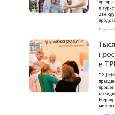
превра
и турис
две кр
продово
13 ноября 2
Тыся
прос
в ТР
ТРЦ «МЕ
праздни
прошёл 
объеди
Меропр
момент 
28 октября