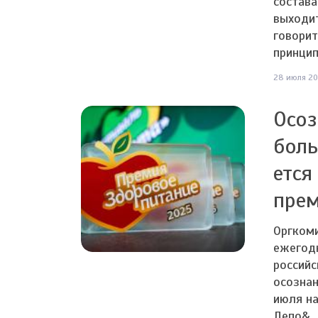
состава
выходи
говорит
принцип
28 июля 20
Осоз
боль
ется
прем
Оргкоми
ежегод
российс
осознан
июля на
Депо&..