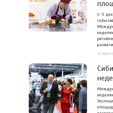
пло
1–3 дек
событи
Междун
неделя»
ритейле
развити
23 апреля 
Сиби
неде
Междун
неделя»
Экспоце
площадк