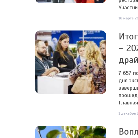
рестора
Участник
16 марта 20
Итог
– 20
драй
7 657 п
дня экс
заверш
прошедш
Главная
1 декабря 
Вопл