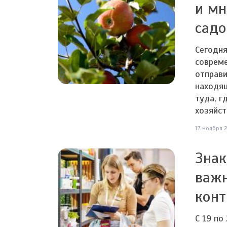
и мн
садо
Сегодн
соврем
отправи
находя
туда, г
хозяйст
17 ноября 2
Знак
важн
кон
С 19 по