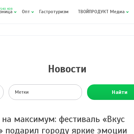
540 409
зница
Опт
Гастротуризм
ТВОЙПРОДУКТ Медиа
Новости
Найти
 на максимум: фестиваль «Вкус
» подарил городу яркие эмоции