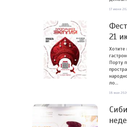
17 июня 202
Фест
21 и
Хотите 
гастрон
Порту 
простра
народно
ло...
18 мая 2026
Сиби
неде