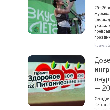
25–26 
музыкал
площадк
ухода, 
превра
праздни
4 августа 2
Дове
ингр
лаур
— 20
Сегодня
не толь