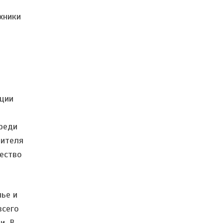
хники
иции
среди
дителя
ество
лье и
всего
и. В