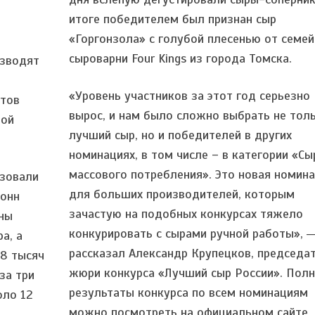
итоге победителем был признан сыр
«Горгонзола» с голубой плесенью от семе
сыроварни Four Kings из города Томска.
изводят
«Уровень участников за этот год серьезно
ртов
вырос, и нам было сложно выбрать не тол
ной
лучший сыр, но и победителей в других
номинациях, в том числе – в категории «Сы
массового потребления». Это новая номин
изовали
для больших производителей, которым
тонн
зачастую на подобных конкурсах тяжело
нны
конкурировать с сырами ручной работы», 
а, а
рассказал Александр Крупецков, председа
18 тысяч
жюри конкурса «Лучший сыр России». Пол
за три
результаты конкурса по всем номинациям
оло 12
можно посмотреть на официальном сайте