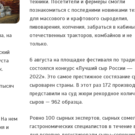
техники. Посетители и фермеры смогли
познакомиться с последними новинками те
для массового и крафтового сыроделия,
пивоварения, копчения, забраться в кабины
а, на
отечественных тракторов, комбайнов и не
только.
ский
6 августа на площадке фестиваля по трад
уста
состоялся конкурс «Лучший сыр России ―
к.
2022». Это самое престижное состязание 
сыроварен страны. В этот раз 172 произво
 тысяч
представили на суд жюри рекордное колич
сыров — 962 образца.
Ровно 100 сырных экспертов, сырных соме
 На нем
гастрономических специалистов в течение 
ия и
дня вслепую дегустировали сыры-соперник