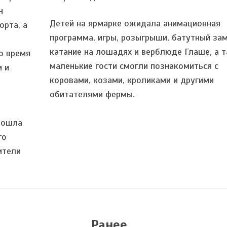
н
Детей на ярмарке ожидала анимационная
орта, а
программа, игры, розыгрыши, батутный зам
катание на лошадях и верблюде Глаше, а 
о время
маленькие гости смогли познакомиться с
и и
коровами, козами, кроликами и другими
обитателями фермы.
рошла
го
ители
Ранее...