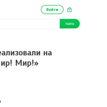
Войти
Найти
еализовали на
ир! Мир!»
й