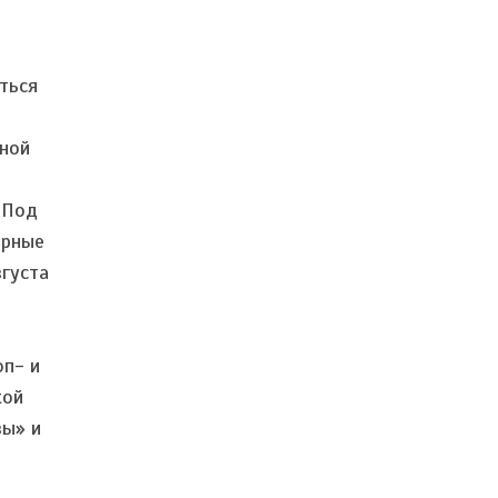
ться
нной
 Под
ярные
вгуста
е
оп- и
кой
вы» и