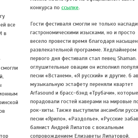
конкурса по
ссылке
.
гу
Гости фестиваля смогли не только наслади
ей все
гастрономическими изысками, но и просто
И в
весело провести время благодаря насыще
развлекательной программе. Хедлайнером
первого дня фестиваля стал певец Shaman.
-
оглушительные овации он исполнил попул
 смогли
песни «Встанем», «Я русский» и другие. 6 а
й,
музыкальную эстафету переняли квартет
ы
Arfasound и брасс-бэнд «Трубачи», которы
ционным
порадовали гостей каверами на мировые п
ринской
рок-хиты. Также выступили ансамбли русс
ов
песни «Ярило», «Раздолье», «Русские заба
баянист Андрей Липатов с вокальным
атор
сопровождением Елизаветы Липатовой.