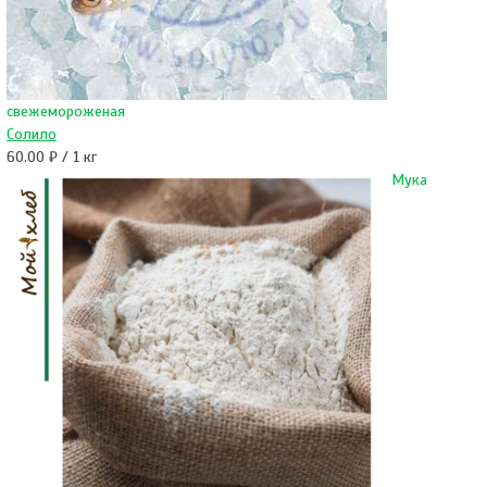
свежемороженая
Солило
60.00 ₽ / 1 кг
Мука