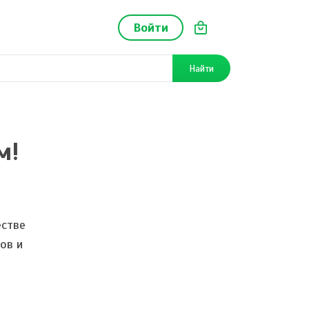
Войти
Найти
м!
ь
естве
ов и