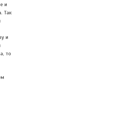
е и
. Так
й
ву и
и
а, то
ем
м