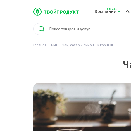
58 651
Компании
Ро
Главная
Быт
Чай, сахар и лимон – к корням!
Ч