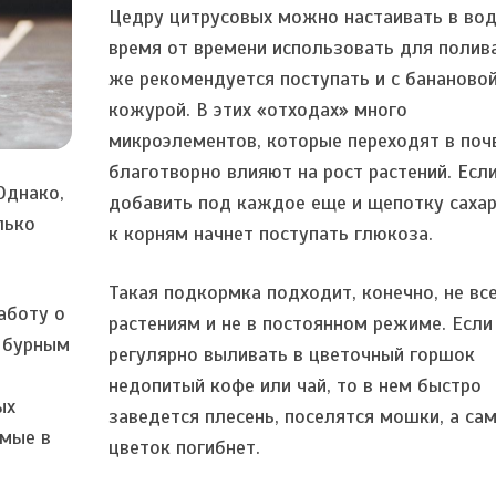
Цедру цитрусовых можно настаивать в вод
время от времени использовать для полива
же рекомендуется поступать и с бананово
кожурой. В этих «отходах» много
микроэлементов, которые переходят в поч
благотворно влияют на рост растений. Есл
Однако,
добавить под каждое еще и щепотку сахар
лько
к корням начнет поступать глюкоза.
Такая подкормка подходит, конечно, не вс
аботу о
растениям и не в постоянном режиме. Если
 бурным
регулярно выливать в цветочный горшок
недопитый кофе или чай, то в нем быстро
ых
заведется плесень, поселятся мошки, а са
имые в
цветок погибнет.