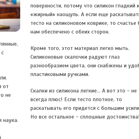
поверхности, потому что силикон гладкий 
«жирный» наощупь. А если еще раскатыват
тесто на силиконовом коврике, то счастье
нам обеспечено с обеих сторон.
лянные,
Кроме того, этот материал легко мыть.
 с
Силиконовые скалочки радуют глаз
разнообразием цвета, они снабжены и уд
пластиковыми ручками.
ли.
я от
Скалки из силикона легкие... А вот это - не
о не
всегда плюс! Если тесто плотное, то
раскатывать его придется с большим усил
Но все остальное - сплошные достоинства
 наука.
й