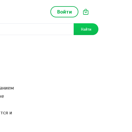
Войти
Найти
данием
не
тся и