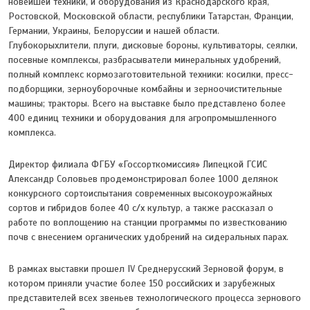
новейшей техники, и оборудования из Краснодарского края,
Ростовской, Московской области, республики Татарстан, Франции,
Германии, Украины, Белоруссии и нашей области.
Глубокорыхлители, плуги, дисковые бороны, культиваторы, сеялки,
посевные комплексы, разбрасыватели минеральных удобрений,
полный комплекс кормозаготовительной техники: косилки, пресс-
подборщики, зерноуборочные комбайны и зерноочистительные
машины; тракторы. Всего на выставке было представлено более
400 единиц техники и оборудования для агропромышленного
комплекса.
Директор филиала ФГБУ «Госсорткомиссия» Липецкой ГСИС
Александр Соловьев продемонстрировал более 1000 делянок
конкурсного сортоиспытания современных высокоурожайных
сортов и гибридов более 40 с/х культур, а также рассказал о
работе по воплощению на станции программы по известкованию
почв с внесением органических удобрений на сидеральных парах.
В рамках выставки прошел IV Среднерусский Зерновой форум, в
котором приняли участие более 150 российских и зарубежных
представителей всех звеньев технологического процесса зернового