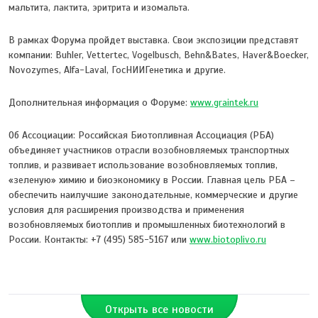
мальтита, лактита, эритрита и изомальта.
В рамках Форума пройдет выставка. Свои экспозиции представят
компании: Buhler, Vetterteс, Vogelbusch, Behn&Bates, Haver&Boecker,
Novozymes, Alfa-Laval, ГосНИИГенетика и другие.
Дополнительная информация о Форуме:
www.graintek.ru
Об Ассоциации: Российская Биотопливная Ассоциация (РБА)
объединяет участников отрасли возобновляемых транспортных
топлив, и развивает использование возобновляемых топлив,
«зеленую» химию и биоэкономику в России. Главная цель РБА –
обеспечить наилучшие законодательные, коммерческие и другие
условия для расширения производства и применения
возобновляемых биотоплив и промышленных биотехнологий в
России. Контакты: +7 (495) 585-5167 или
www.biotoplivo.ru
Открыть все новости