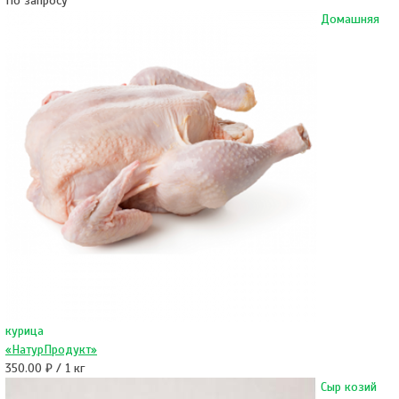
По запросу
Домашняя
курица
«НатурПродукт»
350.00 ₽ / 1 кг
Сыр козий