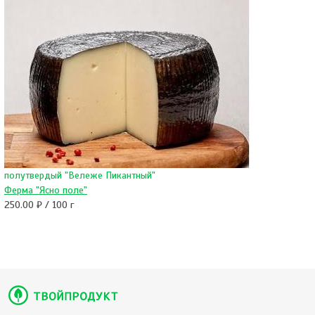
полутвердый "Вележе Пикантный"
Ферма "Ясно поле"
250.00 ₽ / 100 г