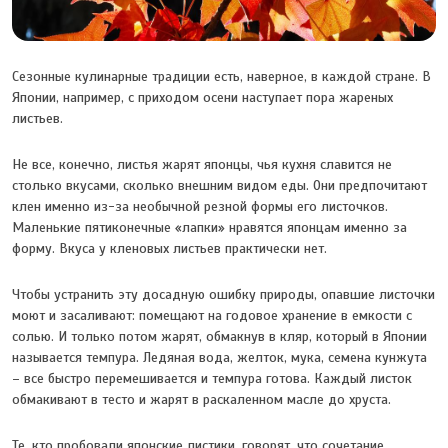
Сезонные кулинарные традиции есть, наверное, в каждой стране. В
Японии, например, с приходом осени наступает пора жареных
листьев.
Не все, конечно, листья жарят японцы, чья кухня славится не
столько вкусами, сколько внешним видом еды. Они предпочитают
клен именно из-за необычной резной формы его листочков.
Маленькие пятиконечные «лапки» нравятся японцам именно за
форму. Вкуса у кленовых листьев практически нет.
Чтобы устранить эту досадную ошибку природы, опавшие листочки
моют и засаливают: помещают на годовое хранение в емкости с
солью. И только потом жарят, обмакнув в кляр, который в Японии
называется темпура. Ледяная вода, желток, мука, семена кунжута
– все быстро перемешивается и темпура готова. Каждый листок
обмакивают в тесто и жарят в раскаленном масле до хруста.
Те, кто пробовали японские листики, говорят, что сочетание