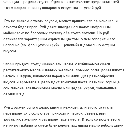
Франция – родина соусов. Один из классических представителей
этого направления кулинарного искусства – густой руй.
Кто не знаком с таким соусом, может принять его за майонез, и
отчасти будет прав. Руй даже иногда называют шафранным
майонезом: по базовому составу оба соуса похожи. Но руй
отличается характерным охристым цветом, о чем говорит и его
название (по-французски «руй» - ржавый) и довольно острым
вкусом.
Чтобы придать соусу именно эти черты, к взбиваемой смеси
растительного масла и яичных желтков, помимо соли, добавляются
чеснок, шафран, кайенский перец или чили. Для разнообразия
вкусов и ароматов в дело идут томатная паста, базилик, горчица,
сок лимона, апельсиновое масло или цедра, укроп, запеченные
овощи и т.д.
Руй должен быть однородным и нежным, для этого сначала
перетираются с солью все пряности и чеснок. Затем к ним
добавляют желтки и растирают все вместе. И только после этого
начинают взбивать смесь блендером, подливая масло небольшими