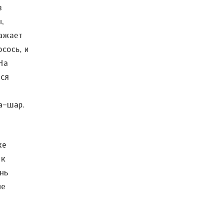
в
,
ражает
сось, и
На
тся
а-шар.
же
 к
нь
не