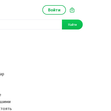
Войти
Найти
ар
е
йшими
стоять