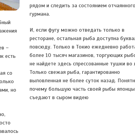
рядом и следить за состоянием отчаянног
гурмана.
бный
И, если фугу можно отведать только в
важения
ресторане, остальная рыба доступна букв
повсюду. Только в Токио ежедневно работ
ев –
более 10 тысяч магазинов, торгующих рыб
к есть
не найдете здесь спрессованные тушки во 
Только свежая рыба, гарантированно
ая со
выловленная не более суток назад. Понятн
только
почему большую часть своей рыбы японцы
ами, но
съедают в сыром видею
но,
росто
давалось