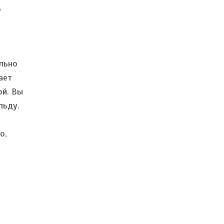
о
ально
ает
ой. Вы
льду.
о,